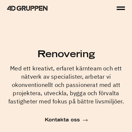
Toggl
4D
men
Gruppen
Tjänster
Projekt
Renovering
Fastigheter
Med ett kreativt, erfaret kärnteam och ett
Hyresgäster
nätverk av specialister, arbetar vi
okonventionellt och passionerat med att
Så arbetar vi
projektera, utveckla, bygga och förvalta
fastigheter med fokus på bättre livsmiljöer.
Kontakt
Kontakta oss