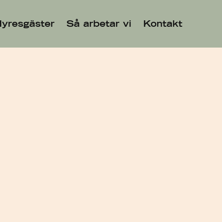
yresgäster
Så arbetar vi
Kontakt