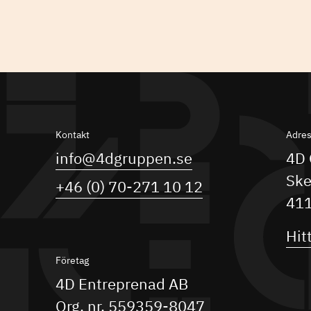
Kontakt
Adre
info@4dgruppen.se
4D 
Ske
+46 (0) 70-271 10 12
411
Hitt
Företag
4D Entreprenad AB
Org. nr. 559359-8047