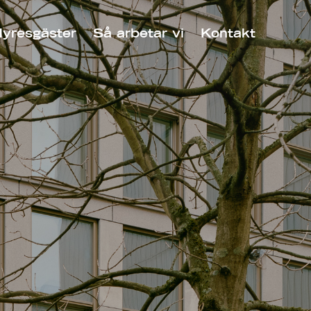
yresgäster
Så arbetar vi
Kontakt