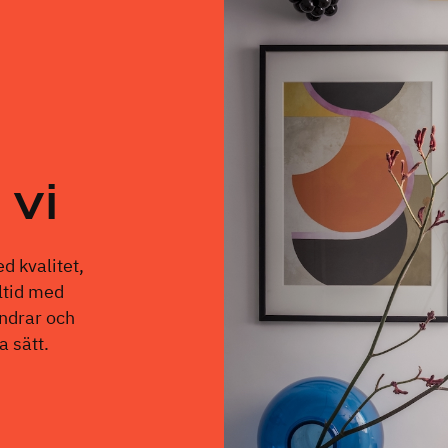
 vi
d kvalitet,
ltid med
ndrar och
a sätt.