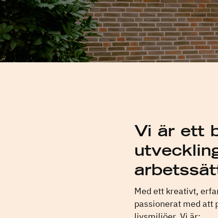
Vi är ett 
utvecklin
arbetssät
Med ett kreativt, erf
passionerat med att p
livsmiljöer. Vi är: