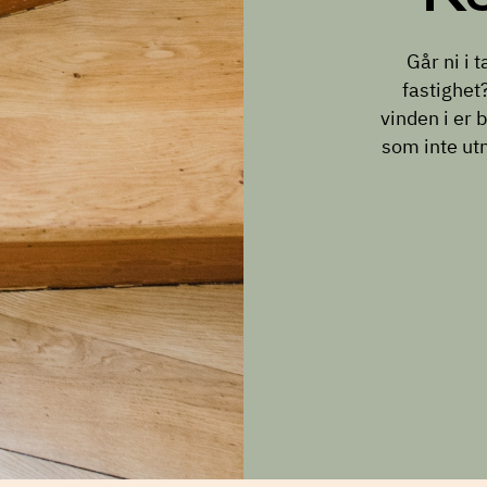
Går ni i 
fastighet?
vinden i er 
som inte utny