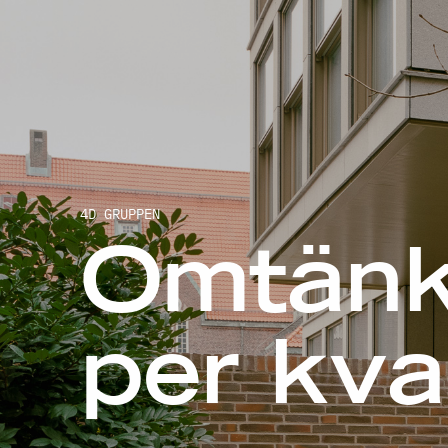
4D GRUPPEN
Omtänk
per kv