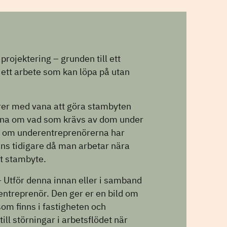
rojektering – grunden till ett
 ett arbete som kan löpa på utan
er med vana att göra stambyten
tna om vad som krävs av dom under
är om underentreprenörerna har
ns tidigare då man arbetar nära
t stambyte.
– Utför denna innan eller i samband
 entreprenör. Den ger er en bild om
som finns i fastigheten och
ill störningar i arbetsflödet när