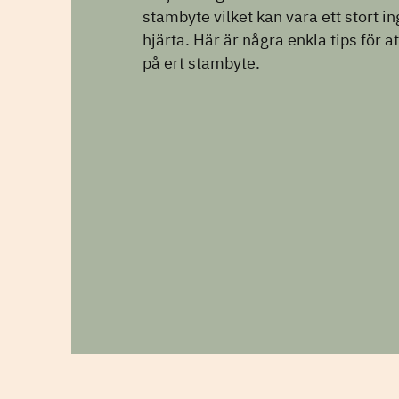
stambyte vilket kan vara ett stort i
hjärta. Här är några enkla tips för at
på ert stambyte.