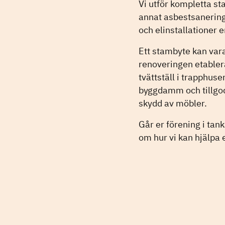
Vi utför kompletta s
annat asbestsanering
och elinstallationer 
Ett stambyte kan var
renoveringen etablerar
tvättställ i trapphus
byggdamm och tillgod
skydd av möbler.
Går er förening i tan
om hur vi kan hjälpa e