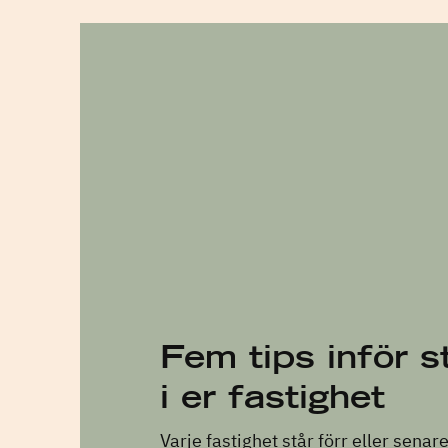
Fem tips inför 
i er fastighet
Varje fastighet står förr eller senare