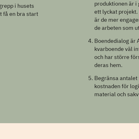
produktionen är i
ngrepp i husets
ett lyckat projek
t få en bra start
är de mer engager
de arbeten som ut
Boendedialog är A 
kvarboende väl i
och har större för
deras hem.
Begränsa antalet t
kostnaden för log
material och sakv