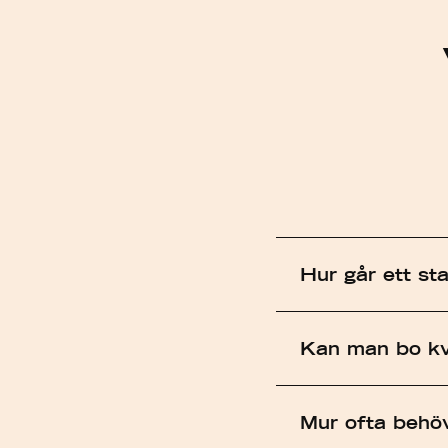
Hur går ett sta
En väl genomförd p
Kan man bo kv
för att minska ris
Produktionen star
Ja, vi är vana att
passera. Sen påbör
Mur ofta behö
som entreprenörer 
betong i väggar oc