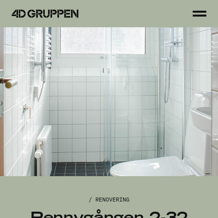
Toggl
4D
men
Gruppen
Tjänster
Projekt
Fastigheter
Hyresgäster
Så arbetar vi
Kontakt
/ RENOVERING
Pennygången 2-32