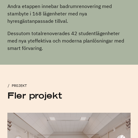
Andra etappen innebar badrumrenovering med
stambyte i 168 lägenheter med nya
hyresgästanpassade tillval.
Dessutom totalrenoverades 42 studentlägenheter
med nya yteffektiva och moderna planlösningar med
smart förvaring.
/ PROJEKT
Fler projekt