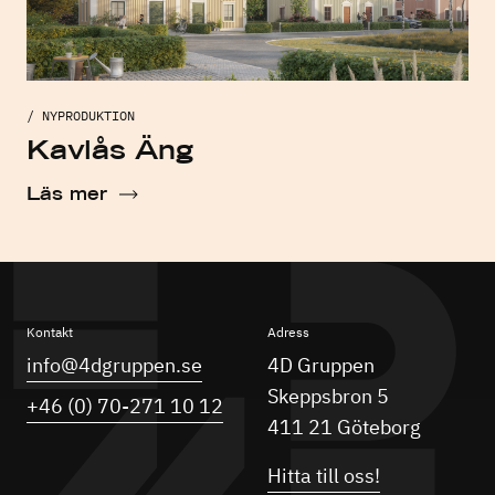
/ NYPRODUKTION
Kavlås Äng
Läs mer
Kontakt
Adress
info@4dgruppen.se
4D Gruppen
Skeppsbron 5
+46 (0) 70-271 10 12
411 21 Göteborg
Hitta till oss!