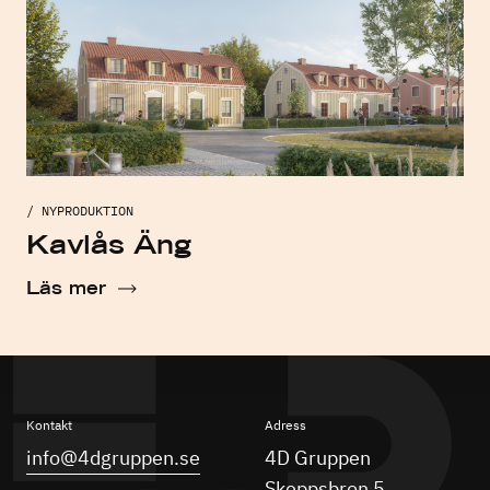
/ NYPRODUKTION
Kavlås Äng
Läs mer
Kontakt
Adress
info@4dgruppen.se
4D Gruppen
Skeppsbron 5