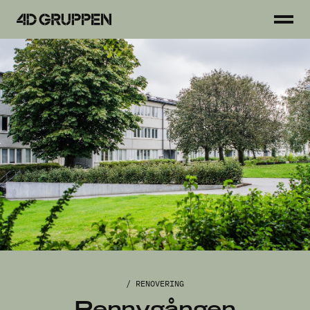
Toggl
4D
men
Gruppen
Tjänster
Projekt
Fastigheter
Hyresgäster
Så arbetar vi
Kontakt
/ RENOVERING
Pennygången