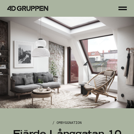
Toggl
4D
men
Gruppen
Tjänster
Projekt
Fastigheter
Hyresgäster
Så arbetar vi
Kontakt
/ OMBYGGNATION
Fjärde Långgatan 10