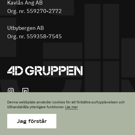
Kavlås Äng AB
Org. nr. 559270-2772
Utbybergen AB
Org. nr. 559358-7545
Denna webbplats använder cookies för att förbättra surfupplevelsen och
tillhandahålla ytterligare funktioner.
Läs mer
© 4D Gruppen AB, 2026, Alla rättigheter reserverade
Jag förstår